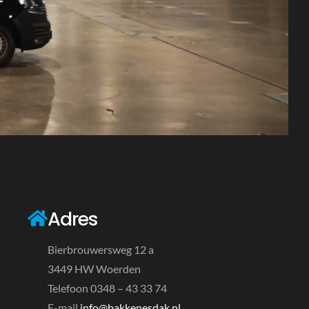
Adres
Bierbrouwersweg 12 a
3449 HW Woerden
Telefoon 0348 – 43 33 74
E-mail
info@bakkenesdak.nl