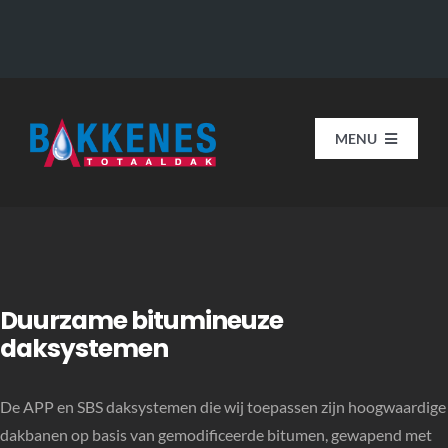
Skip
to
content
MENU
HOME
Onze organisatie
Duurzame bitumineuze
Diensten
daksystemen
Projecten
De APP en SBS daksystemen die wij toepassen zijn hoogwaardige
Contact
dakbanen op basis van gemodificeerde bitumen, gewapend met