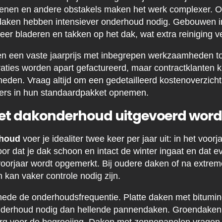
enen en andere obstakels maken het werk complexer. Ook
 daken hebben intensiever onderhoud nodig. Gebouwen in
er bladeren en takken op het dak, wat extra reiniging ve
ren een vaste jaarprijs met inbegrepen werkzaamheden t
aties worden apart gefactureerd, maar contractklanten kr
den. Vraag altijd om een gedetailleerd kostenoverzicht 
ders in hun standaardpakket opnemen.
et dakonderhoud uitgevoerd wor
rhoud
voer je idealiter twee keer per jaar uit: in het voorj
oor dat je dak schoon en intact de winter ingaat en dat 
 voorjaar wordt opgemerkt. Bij oudere daken of na extrem
an vaker controle nodig zijn.
mede de onderhoudsfrequentie. Platte daken met bitumi
nderhoud nodig dan hellende pannendaken. Groendaken v