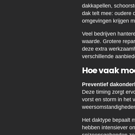
dakkapellen, schoorst
dak telt mee: oudere
omgevingen krijgen me
Veel bedrijven hante
waarde. Grotere repar
deze extra werkzaamhe
verschillende aanbie
Hoe vaak mo
Preventief dakonde
Deze timing zorgt erv
vorst en storm in het
weersomstandigheden k
Het daktype bepaalt 
hebben intensiever o