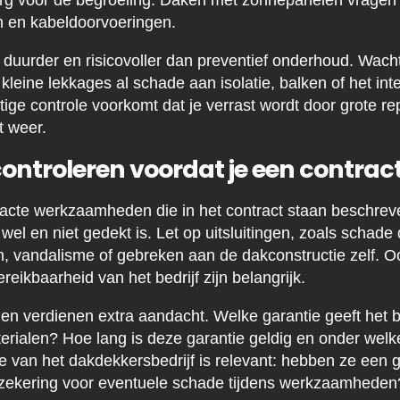
g voor de begroeiing. Daken met zonnepanelen vragen 
n en kabeldoorvoeringen.
 duurder en risicovoller dan preventief onderhoud. Wacht
leine lekkages al schade aan isolatie, balken of het int
ige controle voorkomt dat je verrast wordt door grote re
t weer.
ontroleren voordat je een contrac
exacte werkzaamheden die in het contract staan beschre
at wel en niet gedekt is. Let op uitsluitingen, zoals schad
vandalisme of gebreken aan de dakconstructie zelf. Ook
eikbaarheid van het bedrijf zijn belangrijk.
n verdienen extra aandacht. Welke garantie geeft het be
erialen? Hoe lang is deze garantie geldig en onder we
ie van het dakdekkersbedrijf is relevant: hebben ze een
rzekering voor eventuele schade tijdens werkzaamheden