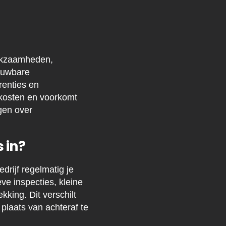
erkzaamheden,
rouwbare
renties en
 kosten en voorkomt
gen over
 in?
rijf regelmatig je
ve inspecties, kleine
king. Dit verschilt
plaats van achteraf te