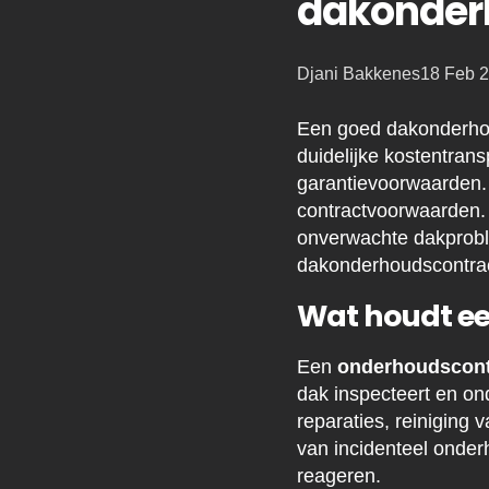
dakonder
Posted
Djani Bakkenes
18 Feb 
by:
Een goed dakonderhou
duidelijke kostentran
garantievoorwaarden. 
contractvoorwaarden. 
onverwachte dakprobl
dakonderhoudscontra
Wat houdt ee
Een
onderhoudscont
dak inspecteert en on
reparaties, reiniging
van incidenteel onder
reageren.