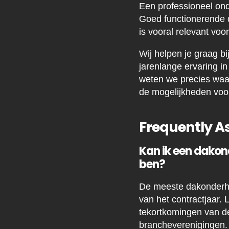
Een professioneel ond
Goed functionerende d
is vooral relevant vo
Wij helpen je graag bi
jarenlange ervaring i
weten we precies waar
de mogelijkheden voo
Frequently A
Kan ik een dakon
ben?
De meeste dakonderho
van het contractjaar. 
tekortkomingen van d
brancheverenigingen.