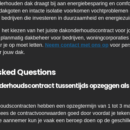
erhouden dak draagt bij aan energiebesparing en comfo
akgoten en intacte isolatie voorkomen vochtproblemen 
or bedrijven die investeren in duurzaamheid en energiez
j het kiezen van het juiste dakonderhoudscontract voor j
n planmatig dakbeheer voor bedrijven, woningcorporaties 
 je op moet letten.
Neem contact met ons op
voor pers
r jouw dak.
sked Questions
derhoudscontract tussentijds opzeggen als i
udscontracten hebben een opzegtermijn van 1 tot 3 ma
Lees de contractvoorwaarden goed door voordat je tekent.
e aannemer kun je vaak een beroep doen op de geschil