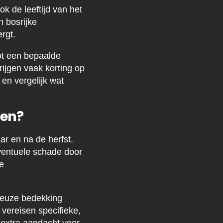
 de leeftijd van het
 bosrijke
rgt.
ot een bepaalde
ijgen vaak korting op
en vergelijk wat
den?
aar en na de herfst.
eventuele schade door
e
neuze bedekking
ereisen specifieke,