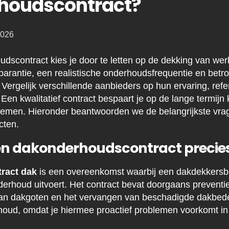
houdscontract?
2026
dscontract kies je door te letten op de dekking van w
sparantie, een realistische onderhoudsfrequentie en bet
Vergelijk verschillende aanbieders op hun ervaring, refe
Een kwalitatief contract bespaart je op de lange termijn
emen. Hieronder beantwoorden we de belangrijkste vra
cten.
n dakonderhoudscontract precies
ract dak
is een overeenkomst waarbij een dakdekkersbed
derhoud uitvoert. Het contract bevat doorgaans preventie
 van dakgoten en het vervangen van beschadigde dakbedek
houd, omdat je hiermee proactief problemen voorkomt in 