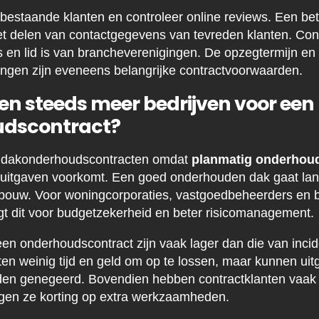
 bestaande klanten en controleer online reviews. Een bet
 delen van contactgegevens van tevreden klanten. Cont
 is en lid is van brancheverenigingen. De opzegtermijn e
ngen zijn eveneens belangrijke contractvoorwaarden.
n steeds meer bedrijven voor een
dscontract?
r dakonderhoudscontracten omdat
planmatig onderhou
 uitgaven voorkomt. Een goed onderhouden dak gaat la
bouw. Voor woningcorporaties, vastgoedbeheerders en b
t dit voor budgetzekerheid en beter risicomanagement.
een onderhoudscontract zijn vaak lager dan die van incid
en weinig tijd en geld om op te lossen, maar kunnen uitg
den genegeerd. Bovendien hebben contractklanten vaak 
jgen ze korting op extra werkzaamheden.