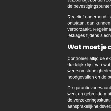
seizoensgebonden zor
de bevestigingspunte
Reactief onderhoud is
ontstaan, dan kunnen k
veroorzaakt. Regelmat
lekkages tijdens slech
Wat moet je c
Controleer altijd de 
duidelijke lijst van w
weersomstandigheden, 
noodgevallen en de ber
De garantievoorwaarde
werk en gebruikte mat
de verzekeringssituat
aansprakelijkheidsve