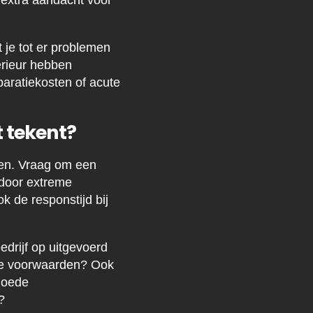
extra aandacht voor
 je tot er problemen
erieur hebben
paratiekosten of acute
t tekent?
ven. Vraag om een
e door extreme
 de responstijd bij
drijf op uitgevoerd
lke voorwaarden? Ook
 goede
?