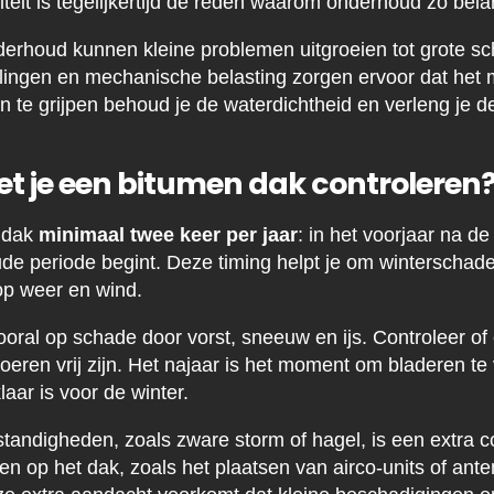
iteit is tegelijkertijd de reden waarom onderhoud zo belan
erhoud kunnen kleine problemen uitgroeien tot grote sc
gen en mechanische belasting zorgen ervoor dat het ma
 in te grijpen behoud je de waterdichtheid en verleng je 
t je een bitumen dak controleren
n dak
minimaal twee keer per jaar
: in het voorjaar na de
ude periode begint. Deze timing helpt je om winterschade
op weer en wind.
 vooral op schade door vorst, sneeuw en ijs. Controleer of 
voeren vrij zijn. Het najaar is het moment om bladeren te
laar is voor de winter.
ndigheden, zoals zware storm of hagel, is een extra co
op het dak, zoals het plaatsen van airco-units of anten