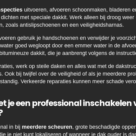
nspecties
uitvoeren, afvoeren schoonmaken, bladeren en
s dichten met speciale dakkit. Werk alleen bij droog wee
n, zoals antislipschoenen en een veiligheidsharnas.
fvoeren gebruik je handschoenen en verwijder je voorzich
et water goed wegloopt door een emmer water in de afvoer
bitumineuze dakkit, die je aanbrengt volgens de instructi
aties, werk op steile daken en alles wat met de dakstru
 Ook bij twijfel over de veiligheid of als je meerdere prob
erstandig. Verkeerde reparaties kunnen meer schade ver
je een professional inschakelen v
?
al in bij
meerdere scheuren
, grote beschadigde opper
e je niet kunt lokaliseren of wanneer je dak ouder is da