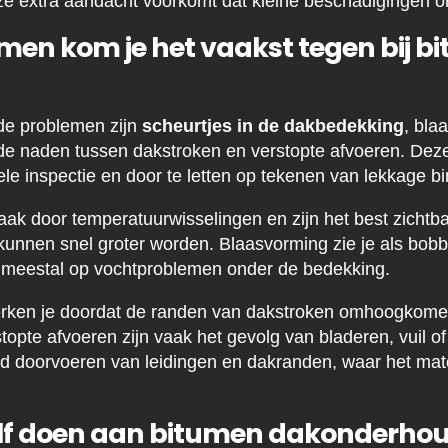
Deze extra aandacht voorkomt dat kleine beschadigingen o
men kom je het vaakst tegen bij b
e problemen zijn
scheurtjes in de dakbedekking
, bla
nde naden tussen dakstroken en verstopte afvoeren. Dez
ele inspectie en door te letten op tekenen van lekkage b
aak door temperatuurwisselingen en zijn het best zichtba
kunnen snel groter worden. Blaasvorming zie je als bobbe
t meestal op vochtproblemen onder de bedekking.
rken je doordat de randen van dakstroken omhoogkomen
stopte afvoeren zijn vaak het gevolg van bladeren, vuil of
ond doorvoeren van leidingen en dakranden, waar het mate
elf doen aan bitumen dakonderho