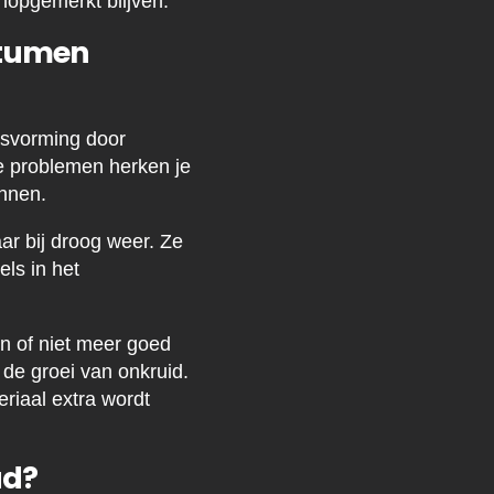
nopgemerkt blijven.
itumen
asvorming door
e problemen herken je
innen.
ar bij droog weer. Ze
ls in het
 of niet meer goed
 de groei van onkruid.
riaal extra wordt
ud?