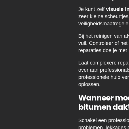
Je kunt zelf
visuele i
zeer kleine scheurtje
veiligheidsmaatregele
Bij het reinigen van a
vuil. Controleer of h
reparaties doe je met 
Laat complexere repar
over aan professionals.
professionele hulp v
oplossen.
Wanneer moet 
bitumen dak
Schakel een profession
problemen, lekkages di