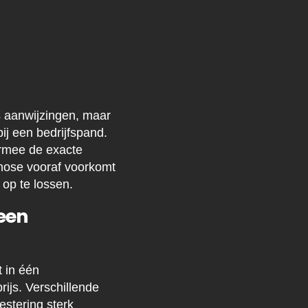
s aanwijzingen, maar
j een bedrijfspand.
armee de exacte
gnose vooraf voorkomt
 op te lossen.
 een
t in één
rijs. Verschillende
estering sterk