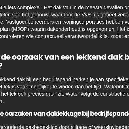
atie iets complexer. Het dak valt in de meeste gevallen o
elen van het gebouw, waardoor de VvE als geheel verant
ie. Vastgoedbeheerders en woningcorporaties hebben v
lan (MJOP) waarin dakonderhoud is opgenomen. Het is 
controleren wie contractueel verantwoordelijk is, zodat e
.
 de oorzaak van een lekkend dak bi
?
kkend dak bij een bedrijfspand herken je aan specifieke
 lek is vaak moeilijker te vinden dan het lijkt. Waterinfilt
at het lek ook precies daar zit. Water volgt de constructie
n.
 oorzaken van daklekkage bij bedrijfspand
erouderde dakbedekking door slijtage of weersinvloede