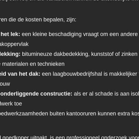
ren die de kosten bepalen, zijn:
het lek:
een kleine beschadiging vraagt om een andere
akoppervlak
dekking:
bitumineuze dakbedekking, kunststof of zinke
e materialen en technieken
id van het dak:
een laagbouwbedrijfshal is makkelijker
bouw
 onderliggende constructie:
als er al schade is aan iso
lwerk toe
edwerkzaamheden buiten kantooruren kunnen extra kos
ijd goedkoper uitpakt, is een professioneel onderzoek vo