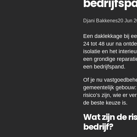
bedrijfsp
Posted
Djani Bakkenes
20 Jun 
by:
Een daklekkage bij ee
24 tot 48 uur na ontd
isolatie en het interie
een grondige reparati
een bedrijfspand.
Of je nu vastgoedbehe
gemeentelijk gebouw: e
risico’s zijn, wie er 
de beste keuze is.
Wat zijn de r
bedrijf?