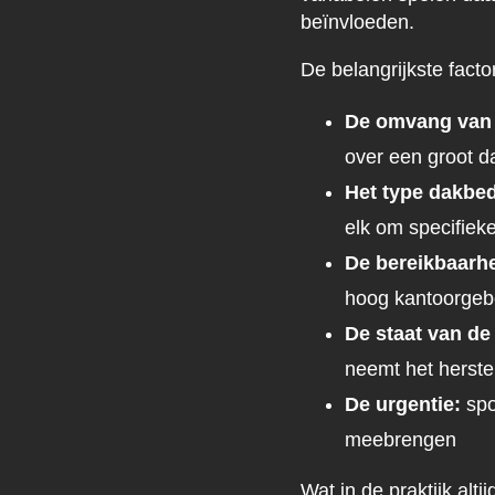
beïnvloeden.
De belangrijkste facto
De omvang van 
over een groot d
Het type dakbe
elk om specifiek
De bereikbaarhe
hoog kantoorge
De staat van de
neemt het herste
De urgentie:
spo
meebrengen
Wat in de praktijk alt