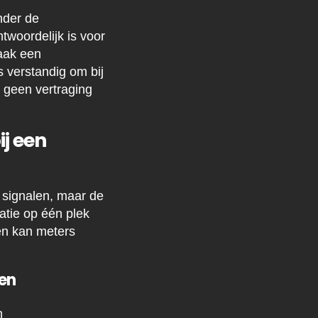
nder de
woordelijk is voor
aak een
verstandig om bij
r geen vertraging
j een
 signalen, maar de
ratie op één plek
 en kan meters
en
n