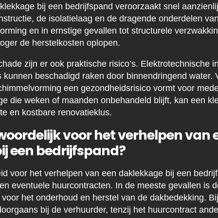
ekkage bij een bedrijfspand veroorzaakt snel aanzienli
nstructie, de isolatielaag en de dragende onderdelen van
vorming en in ernstige gevallen tot structurele verzwakk
hoger de herstelkosten oplopen.
de zijn er ook praktische risico’s. Elektrotechnische ins
s kunnen beschadigd raken door binnendringend water. 
schimmelvorming een gezondheidsrisico vormt voor med
e die weken of maanden onbehandeld blijft, kan een kl
te en kostbare renovatieklus.
woordelijk voor het verhelpen van 
ij een bedrijfspand?
id voor het verhelpen van een daklekkage bij een bedrij
en eventuele huurcontracten. In de meeste gevallen is d
 voor het onderhoud en herstel van de dakbedekking. Bij
oorgaans bij de verhuurder, tenzij het huurcontract ande