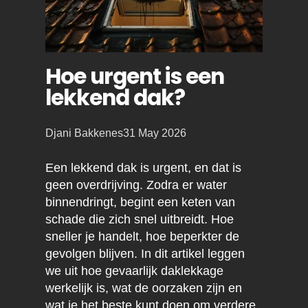
Hoe urgent is een
lekkend dak?
Posted
Djani Bakkenes
31 May 2026
by:
Een lekkend dak is urgent, en dat is
geen overdrijving. Zodra er water
binnendringt, begint een keten van
schade die zich snel uitbreidt. Hoe
sneller je handelt, hoe beperkter de
gevolgen blijven. In dit artikel leggen
we uit hoe gevaarlijk daklekkage
werkelijk is, wat de oorzaken zijn en
wat je het beste kunt doen om verdere