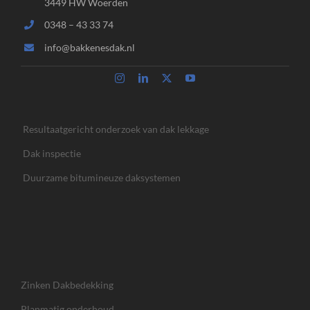
3449 HW Woerden
0348 – 43 33 74
info@bakkenesdak.nl
Resultaatgericht onderzoek van dak lekkage
Dak inspectie
Duurzame bitumineuze daksystemen
Zinken Dakbedekking
Planmatig onderhoud