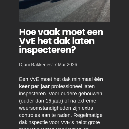
Hoe vaak moet een
VvE het dak laten
inspecteren?
Posted
Djani Bakkenes
17 Mar 2026
by:
Een VvE moet het dak minimaal
één
keer per jaar
professioneel laten
inspecteren. Voor oudere gebouwen
(ouder dan 15 jaar) of na extreme
weersomstandigheden zijn extra
controles aan te raden. Regelmatige
dakinspectie voor VvE’s helpt grote