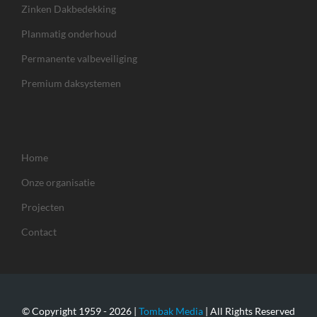
Zinken Dakbedekking
Planmatig onderhoud
Permanente valbeveiliging
Premium daksystemen
Home
Onze organisatie
Projecten
Contact
© Copyright 1959 -
2026 |
Tombak Media
| All Rights Reserved