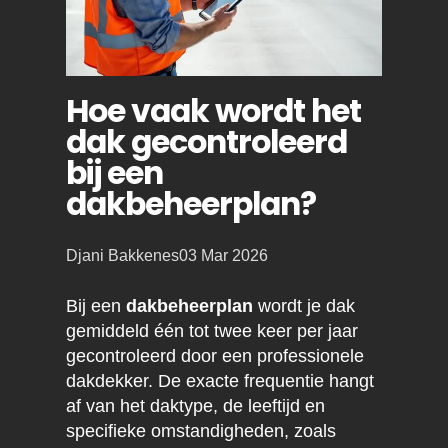
Hoe vaak wordt het
dak gecontroleerd
bij een
dakbeheerplan?
Posted
Djani Bakkenes
03 Mar 2026
by:
Bij een
dakbeheerplan
wordt je dak
gemiddeld één tot twee keer per jaar
gecontroleerd door een professionele
dakdekker. De exacte frequentie hangt
af van het daktype, de leeftijd en
specifieke omstandigheden, zoals