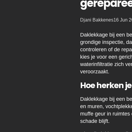
gerepare
Posted
Djani Bakkenes
16 Jun 
by:
Daklekkage bij een bed
grondige inspectie, da
controleren of de rep
kies je voor een geric
waterinfiltratie zich v
veroorzaakt.
Hoe herken je
Daklekkage bij een be
en muren, vochtplekk
muffe geur in ruimtes 
schade blijft.