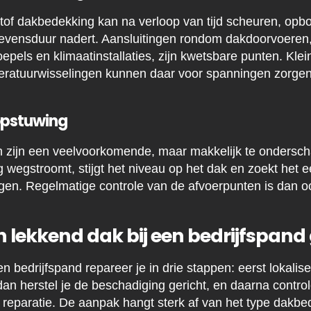
tof dakbedekking kan na verloop van tijd scheuren, opbol
n levensduur nadert. Aansluitingen rondom dakdoorvoeren
tkoepels en klimaatinstallaties, zijn kwetsbare punten. Kl
eratuurwisselingen kunnen daar voor spanningen zorgen di
opstuwing
 zijn een veelvoorkomende, maar makkelijk te ondersch
g wegstroomt, stijgt het niveau op het dak en zoekt het
ngen. Regelmatige controle van de afvoerpunten is dan 
n lekkend dak bij een bedrijfspand
n bedrijfspand repareer je in drie stappen: eerst lokalis
 dan herstel je de beschadiging gericht, en daarna control
 reparatie. De aanpak hangt sterk af van het type dak