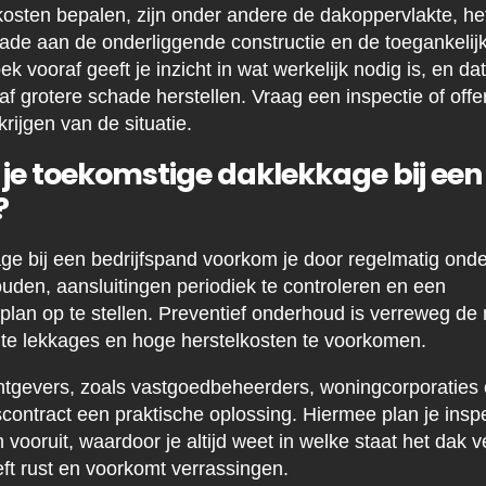
kosten bepalen, zijn onder andere de dakoppervlakte, he
de aan de onderliggende constructie en de toegankelij
 vooraf geeft je inzicht in wat werkelijk nodig is, en dat i
f grotere schade herstellen. Vraag een inspectie of off
rijgen van de situatie.
je toekomstige daklekkage bij een
?
e bij een bedrijfspand voorkom je door regelmatig onde
uden, aansluitingen periodiek te controleren en een
an op te stellen. Preventief onderhoud is verreweg de 
e lekkages en hoge herstelkosten te voorkomen.
htgevers, zoals vastgoedbeheerders, woningcorporaties 
ontract een praktische oplossing. Hiermee plan je insp
ruit, waardoor je altijd weet in welke staat het dak ver
eft rust en voorkomt verrassingen.