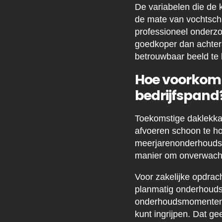
De variabelen die de 
de mate van vochtscha
professioneel onderzoek
goedkoper dan achtera
betrouwbaar beeld te k
Hoe voorkom 
bedrijfspand
Toekomstige daklekkag
afvoeren schoon te ho
meerjarenonderhoudspl
manier om onverwacht
Voor zakelijke opdrac
planmatig onderhoudsc
onderhoudsmomenten voo
kunt ingrijpen. Dat ge