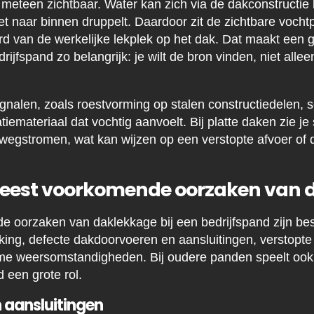
n meteen zichtbaar. Water kan zich via de dakconstructie 
et naar binnen druppelt. Daardoor zit de zichtbare vocht
d van de werkelijke lekplek op het dak. Dat maakt een
rijfspand zo belangrijk: je wilt de bron vinden, niet all
signalen, zoals roestvorming op stalen constructiedelen
iemateriaal dat vochtig aanvoelt. Bij platte daken zie j
 wegstromen, wat kan wijzen op een verstopte afvoer of 
meest voorkomende oorzaken van 
 oorzaken van daklekkage bij een bedrijfspand zijn be
ng, defecte dakdoorvoeren en aansluitingen, verstopte 
me weersomstandigheden. Bij oudere panden speelt ook
 een grote rol.
 aansluitingen