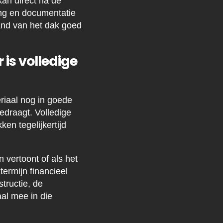
kan direct na de
ng en documentatie
and van het dak goed
is volledige
eriaal nog in goede
edraagt. Volledige
en tegelijkertijd
vertoont of als het
termijn financieel
tructie, de
al mee in die