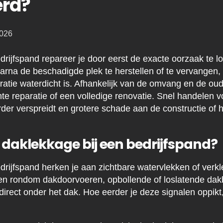
erd?
2026
rijfspand repareer je door eerst de exacte oorzaak te lo
arna de beschadigde plek te herstellen of te vervangen, e
aratie waterdicht is. Afhankelijk van de omvang en de o
hte reparatie of een volledige renovatie. Snel handelen 
erder verspreidt en grotere schade aan de constructie of h
 daklekkage bij een bedrijfspand?
drijfspand herken je aan zichtbare watervlekken of verk
en rondom dakdoorvoeren, opbollende of loslatende dak
direct onder het dak. Hoe eerder je deze signalen oppikt