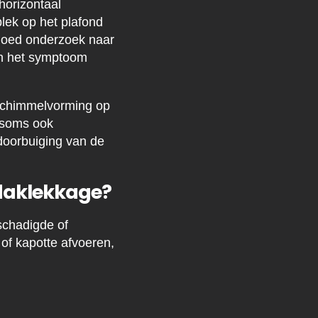
horizontaal
plek op het plafond
 goed onderzoek naar
een het symptoom
, schimmelvorming op
e soms ook
doorbuiging van de
daklekkage?
schadigde of
of kapotte afvoeren,