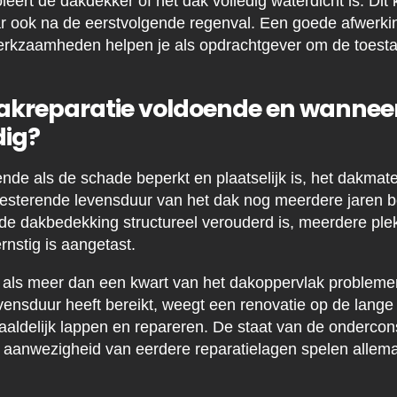
leert de dakdekker of het dak volledig waterdicht is. Dit 
ook na de eerstvolgende regenval. Een goede afwerki
erkzaamheden helpen je als opdrachtgever om de toest
akreparatie voldoende en wanneer 
dig?
ende als de schade beperkt en plaatselijk is, het dakmat
 resterende levensduur van het dak nog meerdere jaren b
 de dakbedekking structureel verouderd is, meerdere plekk
ernstig is aangetast.
 als meer dan een kwart van het dakoppervlak problemen 
vensduur heeft bereikt, weegt een renovatie op de lange 
aaldelijk lappen en repareren. De staat van de ondercons
 aanwezigheid van eerdere reparatielagen spelen allema