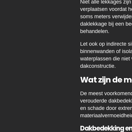
Niet alle lekkages zij
verplaatsen voordat h
soms meters verwijder
daklekkage bij een bed
behandelen.
Let ook op indirecte 
binnenwanden of isolat
waterplassen die niet
dakconstructie.
Wat zijn de 
De meest voorkomende
verouderde dakbedekki
en schade door extre
materiaalvermoeidheid
Dakbedekking en