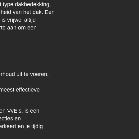
t type dakbedekking,
kheid van het dak. Een
s vrijwel altijd
erte aan om een
rhoud uit te voeren,
meest effectieve
en VvE’s, is een
ecties en
keert en je tijdig