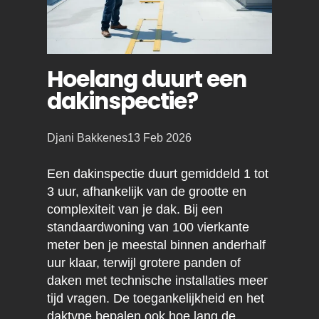
Hoelang duurt een
dakinspectie?
Posted
Djani Bakkenes
13 Feb 2026
by:
Een dakinspectie duurt gemiddeld 1 tot
3 uur, afhankelijk van de grootte en
complexiteit van je dak. Bij een
standaardwoning van 100 vierkante
meter ben je meestal binnen anderhalf
uur klaar, terwijl grotere panden of
daken met technische installaties meer
tijd vragen. De toegankelijkheid en het
daktype bepalen ook hoe lang de