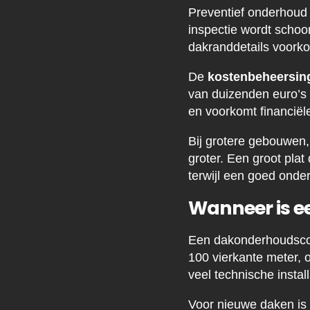
Preventief onderhoud h
inspectie wordt schoo
dakranddetails voorkom
De
kostenbeheersin
van duizenden euro’s b
en voorkomt financiël
Bij grotere gebouwen,
groter. Een groot plat
terwijl een goed onde
Wanneer is e
Een dakonderhoudscont
100 vierkante meter, 
veel technische insta
Voor nieuwe daken is 