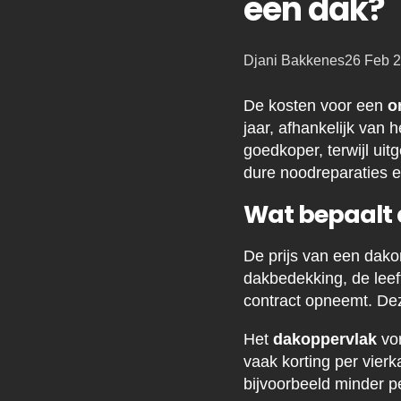
een dak?
Posted
Djani Bakkenes
26 Feb 
by:
De kosten voor een
o
jaar, afhankelijk van 
goedkoper, terwijl ui
dure noodreparaties e
Wat bepaalt 
De prijs van een dako
dakbedekking, de leef
contract opneemt. Dez
Het
dakoppervlak
vor
vaak korting per vierk
bijvoorbeeld minder p