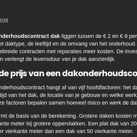
2026
nderhoudscontract dak
liggen tussen de € 2 en € 8 per
het daktype, de leeftijd en de omvang van het onderhoud.
tgebreide contracten met reparaties meer kosten. De inve
n verlengt de levensduur van je dak aanzienlijk.
de prijs van een dakonderhoudsc
nderhoudscontract hangt af van vijf hoofdfactoren: het d
tijd van het dak, de locatie van je gebouw en welke wer
e factoren bepalen samen hoeveel risico en werk de da
mt de basis van de berekening. Grotere daken kosten me
ante meter bij grotere oppervlakken. Een plat dak van 20
er vierkante meter dan een dak van 50 vierkante meter.