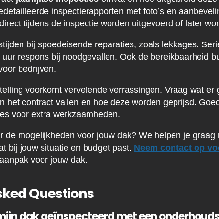
edetailleerde inspectierapporten met foto’s en aanbeveli
s direct tijdens de inspectie worden uitgevoerd of later w
tijden bij spoedeisende reparaties, zoals lekkages. Se
uur respons bij noodgevallen. Ook de bereikbaarheid b
 voor bedrijven.
stelling voorkomt vervelende verrassingen. Vraag wat er 
 het contract vallen en hoe deze worden geprijsd. Goe
ertes voor extra werkzaamheden.
er de mogelijkheden voor jouw dak? We helpen je graag
t bij jouw situatie en budget past.
Neem contact op voo
aanpak voor jouw dak.
sked Questions
mijn dak geïnspecteerd met een onderhoud