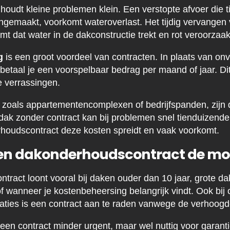
oudt kleine problemen klein. Een verstopte afvoer die ti
ngemaakt, voorkomt wateroverlast. Het tijdig vervangen 
t dat water in de dakconstructie trekt en rot veroorzaak
g
is een groot voordeel van contracten. In plaats van on
etaal je een voorspelbaar bedrag per maand of jaar. Dit 
e verrassingen.
 zoals appartementencomplexen of bedrijfspanden, zijn
 dak zonder contract kan bij problemen snel tienduizende
rhoudscontract deze kosten spreidt en vaak voorkomt.
en dakonderhoudscontract de mo
ract loont vooral bij daken ouder dan 10 jaar, grote 
of wanneer je kostenbeheersing belangrijk vindt. Ook bi
llaties is een contract aan te raden vanwege de verhoog
een contract minder urgent, maar wel nuttig voor garant