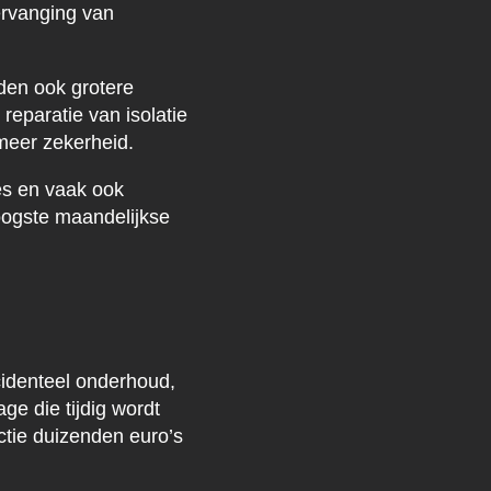
ervanging van
rden ook grotere
eparatie van isolatie
 meer zekerheid.
es en vaak ook
ogste maandelijkse
cidenteel onderhoud,
ge die tijdig wordt
ctie duizenden euro’s