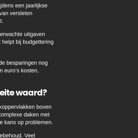
jdens een jaarlijkse
van versleten
t.
verwachte uitgaven
helpt bij budgettering
 de besparingen nog
n euro’s kosten,
eite waard?
dakoppervlakken boven
j complexe daken met
de kans op problemen.
iebehoud. Veel