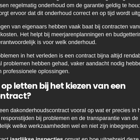
sen regelmatig onderhoud om de garantie geldig te hou
gt ervoor dat dit onderhoud correct en op tijd wordt uit
ingen van eigenaars hebben vaak baat bij contracten va
kosten. Het helpt bij meerjarenplanningen en budgetter
erantwoordelijk is voor welk onderhoud.
blemen in het verleden is een contract bijna altijd rendab
l problemen hebben gehad, vaker aandacht nodig hebbe
n professionele oplossingen.
op letten bij het kiezen van een
ntract?
 een dakonderhoudscontract vooral op wat er precies in h
responstijden bij problemen en de transparantie van de p
idelijk welke werkzaamheden wel en niet zijn inbegrepen.
ract
jaarlijkse inspecties
omvat en hoe uitgebreid deze 