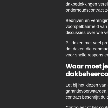
dakbedekkingen verei
onderhoudscontract zor
Bedrijven en verenig
voorspelbaarheid van 
discussies over wie v
Bij daken met veel pro
dat daken die eenmaa
voor snelle respons e
Waar moet je 
dakbeheerco
Let bij het kiezen van
garantievoorwaarden, 
contract beschrijft du
Controleer of het cont