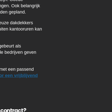
ngen. Ook belangrijk
orden gepland.
rieuze dakdekkers
uiten kantooruren kan
gebeurt als
de bedrijven geven
 met een passend
r een vrijblijvend
scontract?