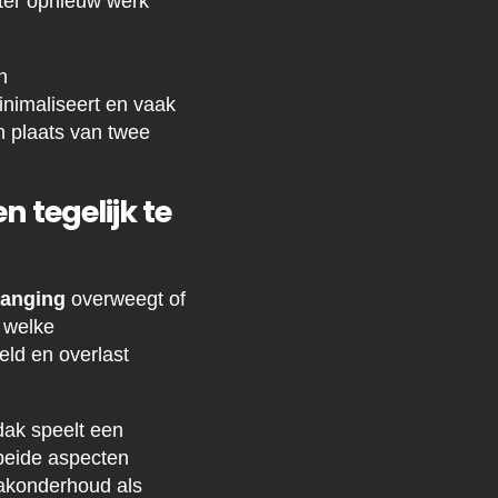
ater opnieuw werk
n
inimaliseert en vaak
n plaats van twee
 tegelijk te
vanging
overweegt of
 welke
ld en overlast
dak speelt een
 beide aspecten
dakonderhoud als