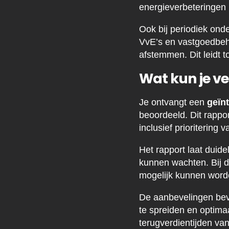
energieverbeteringen 
Ook bij periodiek ond
VvE’s en vastgoedbeh
afstemmen. Dit leidt t
Wat kun je v
Je ontvangt een
geïn
beoordeeld. Dit rappo
inclusief prioritering
Het rapport laat duid
kunnen wachten. Bij da
mogelijk kunnen wor
De aanbevelingen bev
te spreiden en optimaa
terugverdientijden va