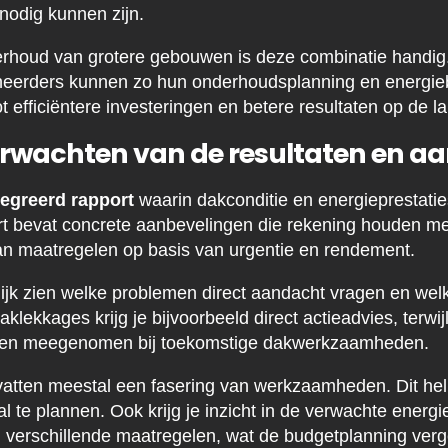
nodig kunnen zijn.
erhoud van grotere gebouwen is deze combinatie handig
eerders kunnen zo hun onderhoudsplanning en energiebe
ot efficiëntere investeringen en betere resultaten op de l
erwachten van de resultaten en a
tegreerd rapport
waarin dakconditie en energieprestat
rt bevat concrete aanbevelingen die rekening houden me
 van maatregelen op basis van urgentie en rendement.
elijk zien welke problemen direct aandacht vragen en we
klekkages krijg je bijvoorbeeld direct actieadvies, terwij
den meegenomen bij toekomstige dakwerkzaamheden.
atten meestal een fasering van werkzaamheden. Dit help
l te plannen. Ook krijg je inzicht in de verwachte energ
n verschillende maatregelen, wat de budgetplanning verg