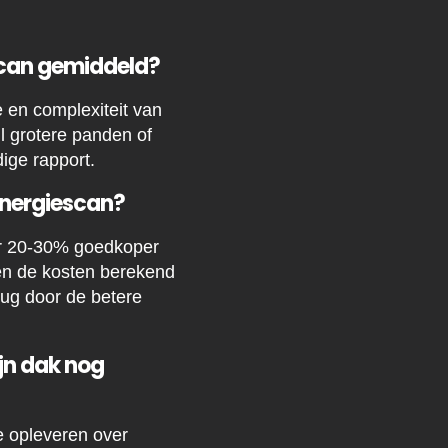
scan gemiddeld?
 en complexiteit van
l grotere panden of
ige rapport.
energiescan?
er 20-30% goedkoper
en de kosten berekend
rug door de betere
jn dak nog
e opleveren over