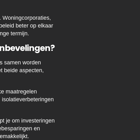
. Woningcorporaties,
leid beter op elkaar
ange termijn.
anbevelingen?
ies samen worden
t beide aspecten,
lke maatregelen
l isolatieverbeteringen
t je om investeringen
iebesparingen en
emakkelijkt.