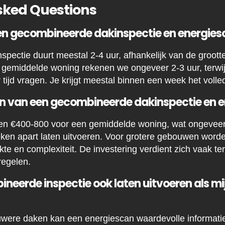
sked Questions
een gecombineerde dakinspectie en energie
pectie duurt meestal 2-4 uur, afhankelijk van de grootte
gemiddelde woning rekenen we ongeveer 2-3 uur, terwij
ijd vragen. Je krijgt meestal binnen een week het volled
en van een gecombineerde dakinspectie en 
sen €400-800 voor een gemiddelde woning, wat ongeve
eken apart laten uitvoeren. Voor grotere gebouwen word
te en complexiteit. De investering verdient zich vaak te
egelen.
ineerde inspectie ook laten uitvoeren als mi
euwere daken kan een energiescan waardevolle informati