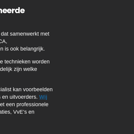
ineerde
of dat samenwerkt met
CA,
 is ook belangrijk.
lke technieken worden
elijk zijn welke
ialist kan voorbeelden
 en uitvoerders.
Wij
et een professionele
aties, VvE’s en