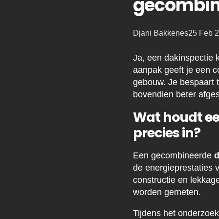
gecombin
Posted
Djani Bakkenes
25 Feb 
by:
Ja, een dakinspectie
aanpak geeft je een c
gebouw. Je bespaart ti
bovendien beter afge
Wat houdt ee
precies in?
Een gecombineerde
d
de energieprestaties v
constructie en lekkage
worden gemeten.
Tijdens het onderzoek