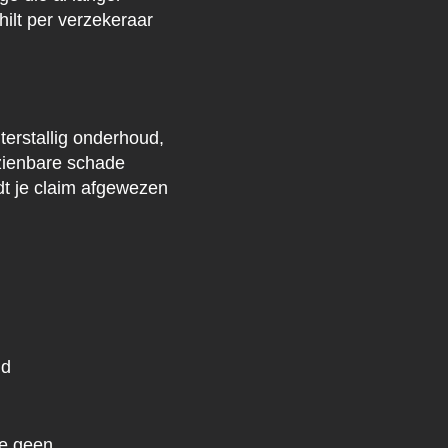
ilt per verzekeraar
terstallig onderhoud,
rzienbare schade
t je claim afgewezen
ld
je geen