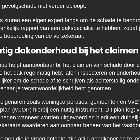
e gevolgschade niet verder oploopt.
sturen een eigen expert langs om de schade te beoorde
nkelijk rapport van een dakspecialist te hebben, zodat je
de beoordeling van de verzekeraar.
tig dakonderhoud bij het claimen
ud helpt aantoonbaar bij het claimen van schade door 
 je het dak regelmatig hebt laten inspecteren en onderhou
ijker om de schade af te schrijven als achterstallig onde
genaar je verantwoordelijkheid hebt genomen.
deigenaren zoals woningcorporaties, gemeenten en VvE’
an (MJOP) hierbij een nuttig instrument. Dit plan legt 
den wanneer worden uitgevoerd en biedt een duidelijk 
zekeraars waarderen aantoonbaar beheer van het vastgo
emen die je vroeg ontdekt, zijn altijd goedkoper op te l