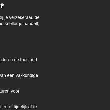
g?
j je verzekeraar, de
 sneller je handelt,
hade en de toestand
t van een vakkundige
turen voor
n of tijdelijk af te