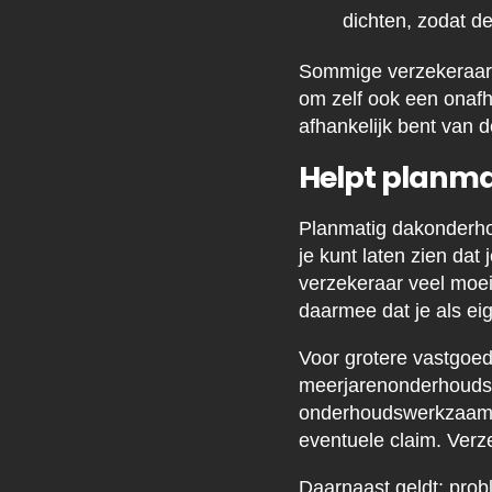
dichten, zodat d
Sommige verzekeraars 
om zelf ook een onafha
afhankelijk bent van 
Helpt planma
Planmatig dakonderho
je kunt laten zien dat
verzekeraar veel moeil
daarmee dat je als ei
Voor grotere vastgoe
meerjarenonderhoudspl
onderhoudswerkzaamhe
eventuele claim. Ver
Daarnaast geldt: probl