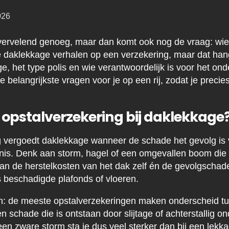
026
vervelend genoeg, maar dan komt ook nog de vraag: wie b
je daklekkage verhalen op een verzekering, maar dat hang
e, het type polis en wie verantwoordelijk is voor het on
 belangrijkste vragen voor je op een rij, zodat je precie
 opstalverzekering bij daklekkage
 vergoedt daklekkage wanneer de schade het gevolg is v
nis. Denk aan storm, hagel of een omgevallen boom die 
an de herstelkosten van het dak zelf én de gevolgschad
 beschadigde plafonds of vloeren.
en: de meeste opstalverzekeringen maken onderscheid t
 schade die is ontstaan door slijtage of achterstallig o
en zware storm sta je dus veel sterker dan bij een lekka