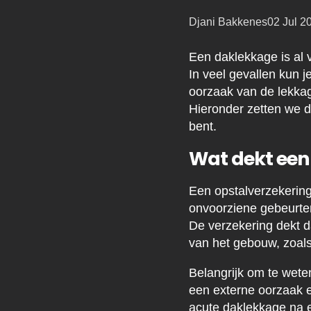
Posted
Djani Bakkenes
02 Jul 2
by:
Een daklekkage is al 
In veel gevallen kun 
oorzaak van de lekkag
Hieronder zetten we de
bent.
Wat dekt een
Een opstalverzekering
onvoorziene gebeurte
De verzekering dekt d
van het gebouw, zoals
Belangrijk om te wet
een externe oorzaak en
acute daklekkage na e