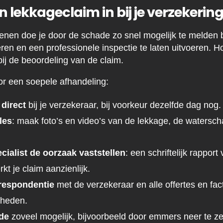
n lekkageclaim in bij je verzekerin
enen doe je door de schade zo snel mogelijk te melden bi
n en een professionele inspectie te laten uitvoeren. Hoe
 bij de beoordeling van de claim.
or een soepele afhandeling:
direct
bij je verzekeraar, bij voorkeur dezelfde dag nog.
les
: maak foto’s en video’s van de lekkage, de watersc
cialist de oorzaak vaststellen
: een schriftelijk rappor
kt je claim aanzienlijk.
rrespondentie
met de verzekeraar en alle offertes en fac
mheden.
de
zoveel mogelijk, bijvoorbeeld door emmers neer te zette