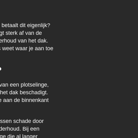
etaalt dit eigenlijk?
t sterk af van de
derhoud van het dak.
s weet waar je aan toe
?
an een plotselinge,
het dak beschadigt.
e aan de binnenkant
ussen schade door
nderhoud. Bij een
ge die al langer