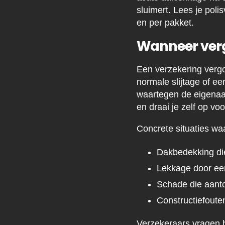
sluimert. Lees je pol
en per pakket.
Wanneer verg
Een verzekering vergo
normale slijtage of e
waartegen de eigenaa
en draai je zelf op vo
Concrete situaties wa
Dakbedekking die
Lekkage door een 
Schade die aanto
Constructiefoute
Verzekeraars vragen b