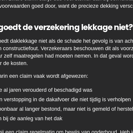
isvoorwaarden goed door, want de precieze dekking versch
oedt de verzekering lekkage niet?
edt daklekkage niet als de schade het gevolg is van ach
en constructiefout. Verzekeraars beschouwen dit als voo
r zelf maatregelen had moeten nemen. In dat geval word
or de kosten.
arin een claim vaak wordt afgewezen:
 al jaren verouderd of beschadigd was
verstopping in de dakafvoer die niet tijdig is verholpen
onbaar al langer bestond, maar niet is gemeld of herste
n bij de aanleg van het dak
ij een claim regelmatig om bewijs van onderhoud. Heb 