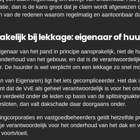
e, dan is de kans groot dat je claim wordt afgewezen o
 een van de redenen waarom regelmatig en aantoonbaar d
akelijk bij lekkage: eigenaar of hu
igenaar van het pand in principe aansprakelijk, niet de h
 onderhoud van het gebouw, en dat is de verantwoordelij
r. De huurder is wel verplicht om een lekkage zo snel mo
en van Eigenaren) ligt het iets gecompliceerder. Het dak
t dat de VvE als geheel verantwoordelijk is voor het on
verdeeld onder de leden op basis van de splitsingsakt
esloten, dan valt dakschade daar doorgaans onder.
gcorporaties en vastgoedbeheerders geldt hetzelfde pri
je verantwoordelijk voor het onderhoud van het dak en 
voortvloeit.