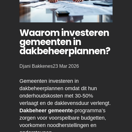
Waarom investeren
gemeenten in
dakbeheerplannen?
Posted
Djani Bakkenes
23 Mar 2026
by:
Gemeenten investeren in
dakbeheerplannen omdat dit hun
onderhoudskosten met 30-50%
verlaagt en de daklevensduur verlengt.
Dakbeheer gemeente
-programma’s
zorgen voor voorspelbare budgetten,
voorkomen noodherstellingen en