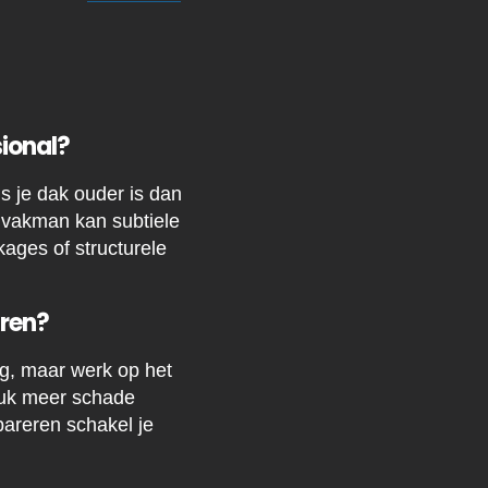
sional?
ls je dak ouder is dan
n vakman kan subtiele
ages of structurele
aren?
g, maar werk op het
eluk meer schade
areren schakel je