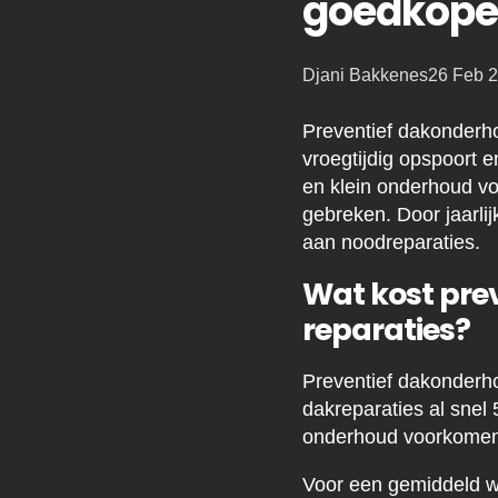
goedkoper
Posted
Djani Bakkenes
26 Feb 
by:
Preventief dakonderho
vroegtijdig opspoort 
en klein onderhoud vo
gebreken. Door jaarli
aan noodreparaties.
Wat kost pre
reparaties?
Preventief dakonderhou
dakreparaties al snel 
onderhoud voorkomen d
Voor een gemiddeld wo