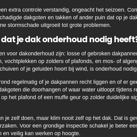
en extra controle verstandig, ongeacht het seizoen. Con
hadigde dakgoten en takken of ander puin dat op je dak
ine stormschade uitgroeit tot grote problemen.
 dat je dak onderhoud nodig heeft
n voor dakonderhoud zijn: losse of gebroken dakpannen
 vochtplekken op zolders of plafonds, en mos- of algen
huiven of je geluiden hoort bij wind, is onderhoud nodig
rond regelmatig of je dakpannen recht liggen en of er ge
dakgoten die doorhangen of waar water uitloopt tijdens r
 op het plafond of een muffe geur op zolder duidelijke si
je zelf doen, maar klim nooit zelf op het dak. Dat is gev
zaken. Voor een grondige inspectie schakel je beter ee
n en veilig kan werken op hoogte.