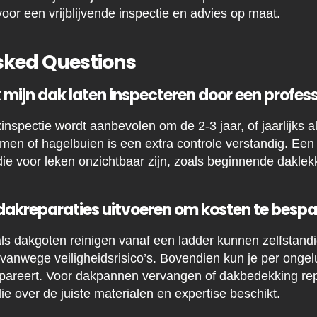
oor een vrijblijvende inspectie en advies op maat.
sked Questions
 mijn dak laten inspecteren door een profes
nspectie wordt aanbevolen om de 2-3 jaar, of jaarlijks a
rmen of hagelbuien is een extra controle verstandig. Ee
e voor leken onzichtbaar zijn, zoals beginnende daklekk
e dakreparaties uitvoeren om kosten te besp
s dakgoten reinigen vanaf een ladder kunnen zelfstandi
en vanwege veiligheidsrisico’s. Bovendien kun je per ong
epareert. Voor dakpannen vervangen of dakbedekking rep
e over de juiste materialen en expertise beschikt.