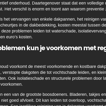
ntief onderhoud. Daartegenover staat dat een volledige
t. Het verschil is enorm en toont aan waarom preventie z
als het vervangen van enkele dakpannen, het reinigen va
 scheurtjes in de dakbedekking, kosten meestal tussen 
n deze problemen leiden tot waterschade, isolatievervang
den euro’s kosten.
oblemen kun je voorkomen met re
houd voorkomt de meest voorkomende en kostbare dakp
 verstopte dakgoten die tot vochtschade leiden, en klein
aten. Ook isolatieschade en structurele problemen door l
e voorkomen.
jn een van de grootste boosdoeners. Bladeren, takjes en
niet goed afvloeit. Dit kan leiden tot overloop, vochtsc