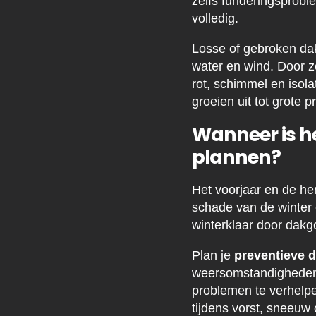
zelfs funderingsprobl
volledig.
Losse of gebroken da
water en wind. Door ze
rot, schimmel en isol
groeien uit tot grote p
Wanneer is 
plannen?
Het voorjaar en de he
schade van de winter e
winterklaar door dakgo
Plan je
preventieve d
weersomstandigheden o
problemen te verhelp
tijdens vorst, sneeuw 