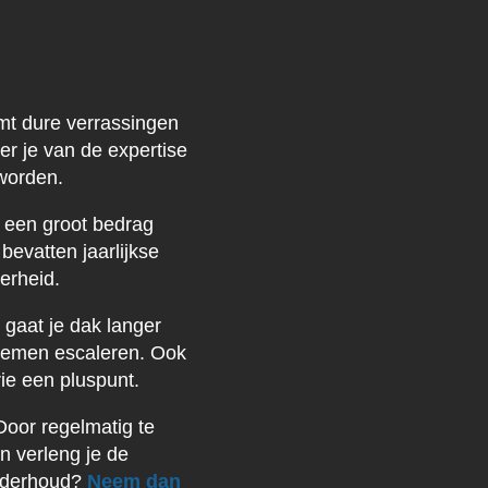
mt dure verrassingen
er je van de expertise
worden.
g een groot bedrag
evatten jaarlijkse
kerheid.
 gaat je dak langer
blemen escaleren. Ook
ie een pluspunt.
Door regelmatig te
n verleng je de
onderhoud?
Neem dan