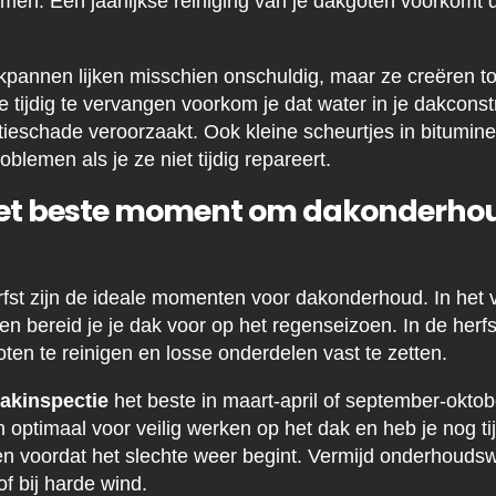
emen. Een jaarlijkse reiniging van je dakgoten voorkomt
kpannen lijken misschien onschuldig, maar ze creëren 
 tijdig te vervangen voorkom je dat water in je dakconstr
atieschade veroorzaakt. Ook kleine scheurtjes in bitum
roblemen als je ze niet tijdig repareert.
het beste moment om dakonderhou
rfst zijn de ideale momenten voor dakonderhoud. In het v
n bereid je je dak voor op het regenseizoen. In de herfs
ten te reinigen en losse onderdelen vast te zetten.
akinspectie
het beste in maart-april of september-oktob
ptimaal voor veilig werken op het dak en heb je nog ti
en voordat het slechte weer begint. Vermijd onderhou
of bij harde wind.