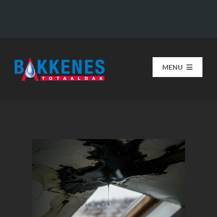
Skip
to
content
MENU
HOME
Onze organisatie
Diensten
Projecten
Contact