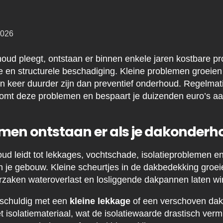
2026
oud pleegt, ontstaan er binnen enkele jaren kostbare p
 en structurele beschadiging. Kleine problemen groeien u
ien keer duurder zijn dan preventief onderhoud. Regelma
omt deze problemen en bespaart je duizenden euro’s a
men ontstaan er als je dakonderho
d leidt tot lekkages, vochtschade, isolatieproblemen en 
 je gebouw. Kleine scheurtjes in de dakbedekking groeien
rzaken wateroverlast en losliggende dakpannen laten wi
nschuldig met een
kleine lekkage
of een verschoven dak
et isolatiemateriaal, wat de isolatiewaarde drastisch verm