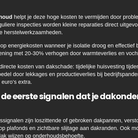
rhoud
helpt je deze hoge kosten te vermijden door probl
guliere inspecties worden kleine reparaties direct uitgevo
te herstelwerkzaamheden.
p energiekosten wanneer je isolatie droog en effectief b
kening met 20-30% verhogen door warmteverlies en voch
directe kosten van dakschade: tijdelijke huisvesting tijde
edel door lekkages en productieverlies bij bedrijfspand
euro’s extra.
 de eerste signalen dat je dakond
signalen zijn loszittende of gebroken dakpannen, verst
 op plafonds en zichtbare slijtage aan dakranden. Ook m
dak wijzen op onderhoudsbehoefte.