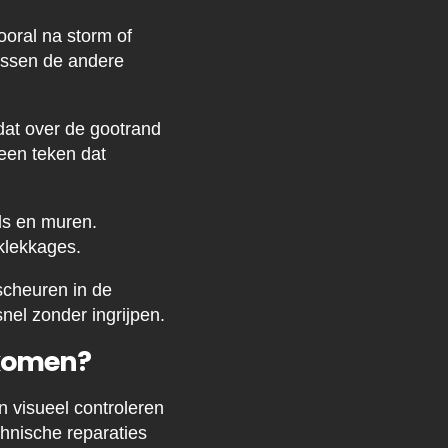
vooral na storm of
ussen de andere
dat over de gootrand
 een teken dat
nds en muren.
klekkages.
 scheuren in de
el zonder ingrijpen.
rkomen?
 visueel controleren
nische reparaties