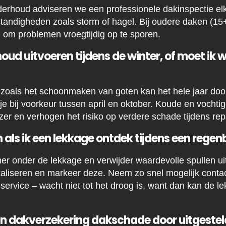
erhoud adviseren we een professionele dakinspectie elke 
ndigheden zoals storm of hagel. Bij oudere daken (15+ j
n om problemen vroegtijdig op te sporen.
ud uitvoeren tijdens de winter, of moet ik 
zoals het schoonmaken van goten kan het hele jaar doo
e bij voorkeur tussen april en oktober. Koude en vocht
er en verhogen het risiko op verdere schade tijdens rep
als ik een lekkage ontdek tijdens een regen
er onder de lekkage en verwijder waardevolle spullen ui
kaliseren en markeer deze. Neem zo snel mogelijk conta
ervice – wacht niet tot het droog is, want dan kan de le
ijn dakverzekering dakschade door uitgeste