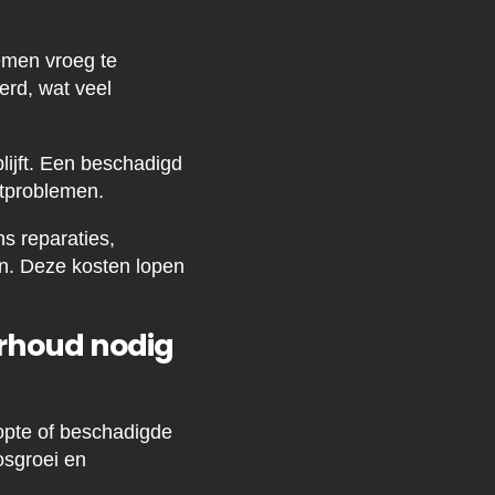
emen vroeg te
erd, wat veel
lijft. Een beschadigd
tproblemen.
ns reparaties,
en. Deze kosten lopen
erhoud nodig
opte of beschadigde
osgroei en