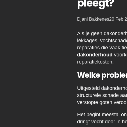
pleegt?
Posted
Djani Bakkenes
20 Feb 
by:
Als je geen dakonderh
lekkages, vochtschade
reparaties die vaak t
dakonderhoud
voork
reparatiekosten.
Welke proble
Uitgesteld dakonderhou
structurele schade aan
verstopte goten veroo
Het begint meestal o
dringt vocht door in h