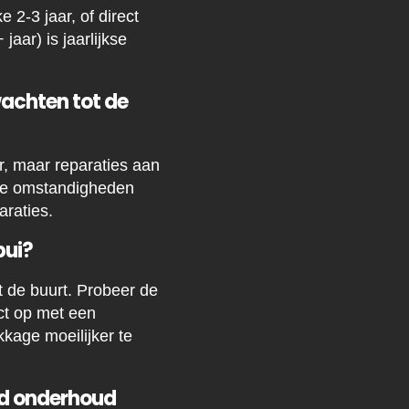
2-3 jaar, of direct
aar) is jaarlijkse
wachten tot de
r, maar reparaties aan
ige omstandigheden
araties.
bui?
t de buurt. Probeer de
ct op met een
kkage moeilijker te
ld onderhoud