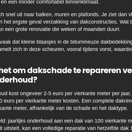
 en een minder comfortabel binnenklimaat.
h snel uit naar balken, muren en plafonds. Je ziet dan v
 het ergste geval verzakking van dakconstructies. Wat 
n een grote renovatie die weken of maanden duurt.
e vaak dat kleine blaasjes in de bitumineuze dakbedekking
melt zich in deze scheuren, vooral tijdens vorst, waard
 het om dakschade te repareren v
nderhoud?
d kost ongeveer 2-5 euro per vierkante meter per jaar, t
0 euro per vierkante meter kosten. Een complete dakren
kante meter, afhankelijk van de schade en het daktype.
ld: jaarlijks onderhoud aan een dak van 100 vierkante 
it uitstelt, kan een volledige reparatie van hetzelfde da