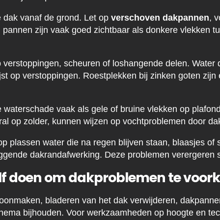
je dak vanaf de grond. Let op
verschoven dakpannen
, 
 pannen zijn vaak goed zichtbaar als donkere vlekken t
p verstoppingen, scheuren of loshangende delen. Water 
ijst op verstoppingen. Roestplekken bij zinken goten zijn
 je waterschade vaak als gele of bruine vlekken op plafo
al op zolder, kunnen wijzen op vochtproblemen door da
e op plassen water die na regen blijven staan, blaasjes of
iggende dakrandafwerking. Deze problemen verergeren sn
elf doen om dakproblemen te voo
hoonmaken, bladeren van het dak verwijderen, dakpannen
ema bijhouden. Voor werkzaamheden op hoogte en tech