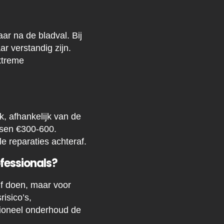
ar na de bladval. Bij
r verstandig zijn.
xtreme
, afhankelijk van de
ussen €300-600.
e reparaties achteraf.
ofessionals?
lf doen, maar voor
risico’s,
ioneel onderhoud de