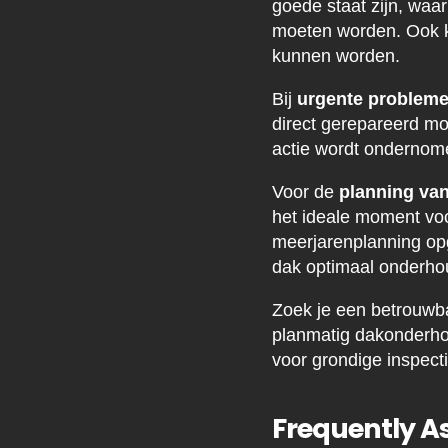
goede staat zijn, waa
moeten worden. Ook k
kunnen worden.
Bij
urgente problem
direct gerepareerd moe
actie wordt ondernome
Voor de
planning va
het ideale moment vo
meerjarenplanning op
dak optimaal onderhoud
Zoek je een betrouwb
planmatig dakonderhou
voor grondige inspec
Frequently A