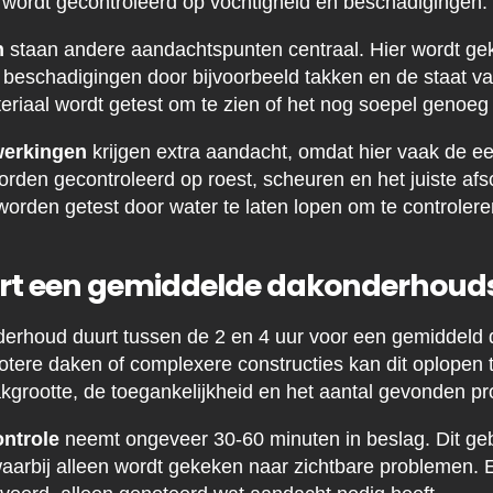
e wordt gecontroleerd op vochtigheid en beschadigingen.
n
staan andere aandachtspunten centraal. Hier wordt ge
beschadigingen door bijvoorbeeld takken en de staat va
materiaal wordt getest om te zien of het nog soepel genoeg 
werkingen
krijgen extra aandacht, omdat hier vaak de e
rden gecontroleerd op roest, scheuren en het juiste afs
rden getest door water te laten lopen om te controlere
rt een gemiddelde dakonderhouds
erhoud duurt tussen de 2 en 4 uur voor een gemiddeld
rotere daken of complexere constructies kan dit oplopen 
dakgrootte, de toegankelijkheid en het aantal gevonden p
ontrole
neemt ongeveer 30-60 minuten in beslag. Dit geb
, waarbij alleen wordt gekeken naar zichtbare problemen.