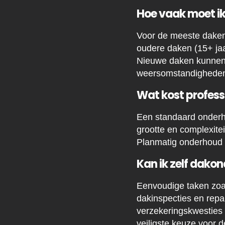
Hoe vaak moet ik
Voor de meeste daken 
oudere daken (15+ jaa
Nieuwe daken kunnen v
weersomstandigheden 
Wat kost profes
Een standaard onderh
grootte en complexitei
Planmatig onderhoud m
Kan ik zelf dakon
Eenvoudige taken zoal
dakinspecties en repar
verzekeringskwesties
veiligste keuze voor 