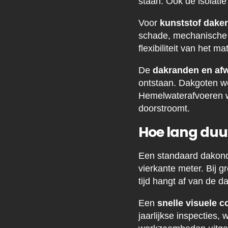
staan. Ook de isolati
Voor
kunststof dake
schade, mechanische 
flexibiliteit van het 
De
dakranden en af
ontstaan. Dakgoten wo
Hemelwaterafvoeren wo
doorstroomt.
Hoe lang duu
Een standaard dakond
vierkante meter. Bij g
tijd hangt af van de 
Een
snelle visuele c
jaarlijkse inspecties