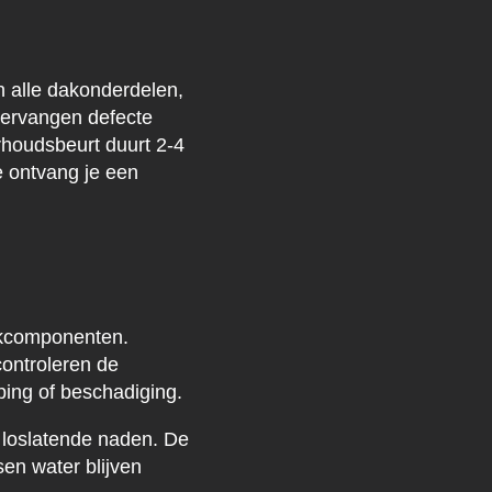
n alle dakonderdelen,
vervangen defecte
houdsbeurt duurt 2-4
e ontvang je een
akcomponenten.
controleren de
ping of beschadiging.
 loslatende naden. De
en water blijven