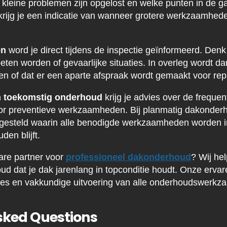
r kleine problemen zijn opgelost en welke punten in de 
rijg je een indicatie van wanneer grotere werkzaamhede
en
word je direct tijdens de inspectie geïnformeerd. Den
ten worden of gevaarlijke situaties. In overleg wordt da
n of dat er een aparte afspraak wordt gemaakt voor rep
n toekomstig onderhoud
krijg je advies over de frequen
or preventieve werkzaamheden. Bij planmatig dakonder
gesteld waarin alle benodigde werkzaamheden worden in
en blijft.
are partner voor
professioneel dakonderhoud
? Wij he
d dat je dak jarenlang in topconditie houdt. Onze erva
ties en vakkundige uitvoering van alle onderhoudswerk
sked Questions