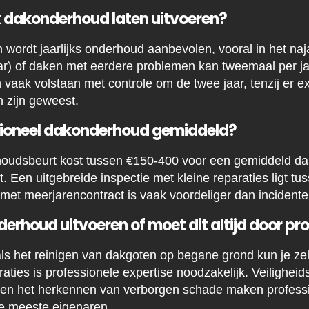
 dakonderhoud laten uitvoeren?
wordt jaarlijks onderhoud aanbevolen, vooral in het naja
r) of daken met eerdere problemen kan tweemaal per jaa
aak volstaan met controle om de twee jaar, tenzij er e
zijn geweest.
sioneel dakonderhoud gemiddeld?
oudsbeurt kost tussen €150-400 voor een gemiddeld dak
t. Een uitgebreide inspectie met kleine reparaties ligt t
et meerjarencontract is vaak voordeliger dan incidentel
derhoud uitvoeren of moet dit altijd door pr
s het reinigen van dakgoten op begane grond kun je ze
aties is professionele expertise noodzakelijk. Veiligheids
 en het herkennen van verborgen schade maken profess
de meeste eigenaren.