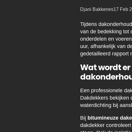
Posted
Djani Bakkenes
17 Feb 
by:
Tijdens dakonderhoud 
van de bedekking tot
onderdelen en voeren
uur, afhankelijk van 
gedetailleerd rapport
Wat wordt er 
dakonderhou
Een professionele da
Dakdekkers bekijken d
waterdichting bij aan
Bij
bitumineuze dak
dakdekker controleert