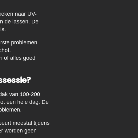
keken naar UV-
n de lassen. De
is.
erste problemen
chot.
n of alles goed
sessie?
 dak van 100-200
tot een hele dag. De
roblemen.
eurt meestal tijdens
 Er worden geen