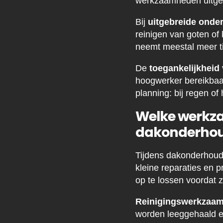
werkzaamheden uitgev
Bij
uitgebreide onde
reinigen van goten of 
neemt meestal meer ti
De
toegankelijkheid 
hoogwerker bereikbaar
planning: bij regen of
Welke werkza
dakonderho
Tijdens dakonderhoud
kleine reparaties en 
op te lossen voordat z
Reinigingswerkzaa
worden leeggehaald e