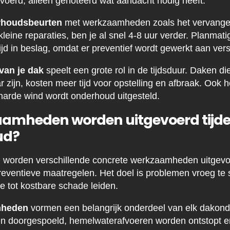
oerd, alleen genoteerd wat aandacht nodig heeft.
rhoudsbeurten
met werkzaamheden zoals het vervangen
kleine reparaties, ben je al snel 4-8 uur verder. Planma
jd in beslag, omdat er preventief wordt gewerkt aan ver
van je dak
speelt een grote rol in de tijdsduur. Daken di
 zijn, kosten meer tijd voor opstelling en afbraak. Ook 
 harde wind wordt onderhoud uitgesteld.
amheden worden uitgevoerd tijd
ud?
 worden verschillende concrete werkzaamheden uitgevoer
preventieve maatregelen. Het doel is problemen vroeg te 
e tot kostbare schade leiden.
mheden
vormen een belangrijk onderdeel van elk dakon
n doorgespoeld, hemelwaterafvoeren worden ontstopt e