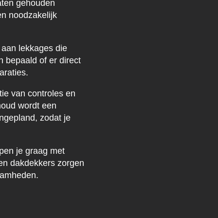
gaten gehouden
n noodzakelijk
k aan lekkages die
n bepaald of er direct
araties.
tie van controles en
houd wordt een
gepland, zodat je
lpen je graag met
ren dakdekkers zorgen
zaamheden.