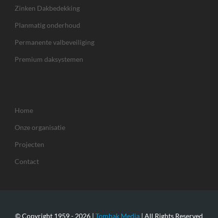
Zinken Dakbedekking
Planmatig onderhoud
Permanente valbeveiliging
Premium daksystemen
Home
Onze organisatie
Projecten
Contact
© Copyright 1959 -
2026 |
Tombak Media
| All Rights Reserved