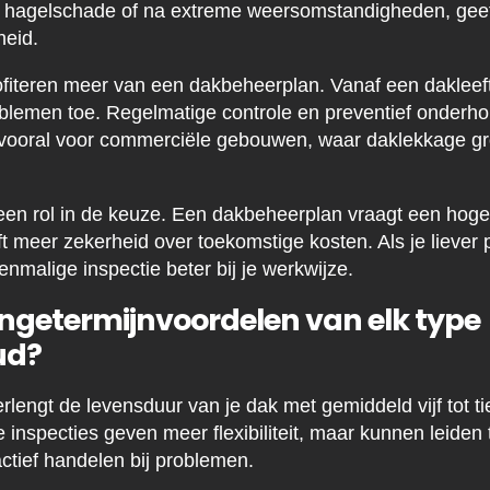
s hagelschade of na extreme weersomstandigheden, gee
heid.
teren meer van een dakbeheerplan. Vanaf een dakleeftij
blemen toe. Regelmatige controle en preventief onderh
dt vooral voor commerciële gebouwen, waar daklekkage g
een rol in de keuze. Een dakbeheerplan vraagt een hoger
t meer zekerheid over toekomstige kosten. Als je liever p
enmalige inspectie beter bij je werkwijze.
angetermijnvoordelen van elk type
ud?
engt de levensduur van je dak met gemiddeld vijf tot tie
inspecties geven meer flexibiliteit, maar kunnen leiden 
ctief handelen bij problemen.