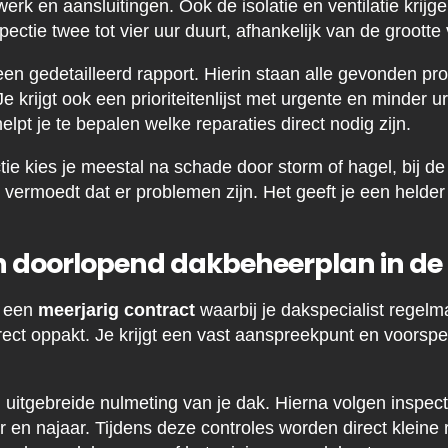
rk en aansluitingen. Ook de isolatie en ventilatie krijg
ectie twee tot vier uur duurt, afhankelijk van de groott
een gedetailleerd rapport. Hierin staan alle gevonden p
Je krijgt ook een prioriteitenlijst met urgente en minder u
pt je te bepalen welke reparaties direct nodig zijn.
ie kies je meestal na schade door storm of hagel, bij 
vermoedt dat er problemen zijn. Het geeft je een helder 
n doorlopend dakbeheerplan in de 
s een
meerjarig contract
waarbij je dakspecialist regelma
rect oppakt. Je krijgt een vast aanspreekpunt en voorspe
 uitgebreide nulmeting van je dak. Hierna volgen inspect
r en najaar. Tijdens deze controles worden direct kleine 