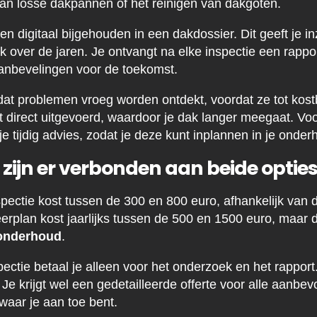
an losse dakpannen of het reinigen van dakgoten.
n digitaal bijgehouden in een dakdossier. Dit geeft je inz
k over de jaren. Je ontvangt na elke inspectie een rappo
nbevelingen voor de toekomst.
 dat problemen vroeg worden ontdekt, voordat ze tot kos
 direct uitgevoerd, waardoor je dak langer meegaat. Voo
e tijdig advies, zodat je deze kunt inplannen in je onde
zijn er verbonden aan beide optie
ectie kost tussen de 300 en 800 euro, afhankelijk van d
plan kost jaarlijks tussen de 500 en 1500 euro, maar d
 onderhoud
.
ectie betaal je alleen voor het onderzoek en het rapport
e krijgt wel een gedetailleerde offerte voor alle aanb
waar je aan toe bent.