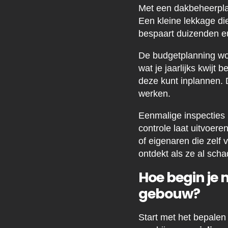
Met een dakbeheerpla
Een kleine lekkage die
bespaart duizenden eu
De budgetplanning wo
wat je jaarlijks kwijt
deze kunt inplannen. 
werken.
Eenmalige inspecties b
controle laat uitvoer
of eigenaren die zelf
ontdekt als ze al sch
Hoe begin je 
gebouw?
Start met het bepalen