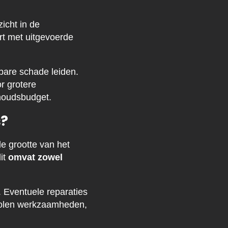
icht in de
rt met uitgevoerde
tbare schade leiden.
r grotere
rhoudsbudget.
s?
e grootte van het
it
omvat zowel
. Eventuele reparaties
evolen werkzaamheden,