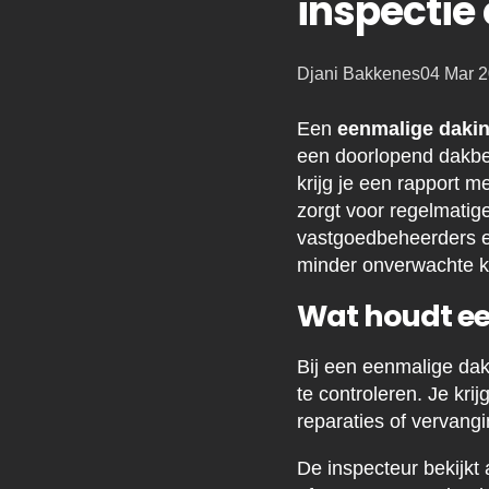
inspectie
Posted
Djani Bakkenes
04 Mar 
by:
Een
eenmalige dakin
een doorlopend dakbeh
krijg je een rapport 
zorgt voor regelmatige
vastgoedbeheerders e
minder onverwachte k
Wat houdt ee
Bij een eenmalige dak
te controleren. Je kri
reparaties of vervang
De inspecteur bekijkt 