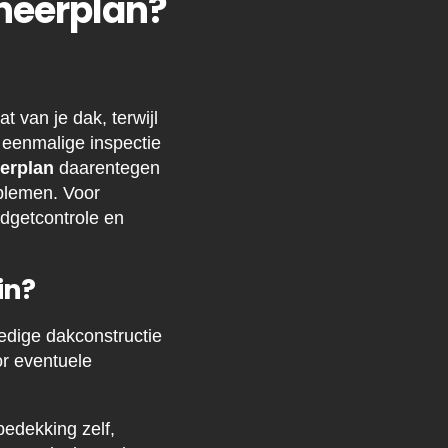
heerplan?
 van je dak, terwijl
 eenmalige inspectie
erplan
daarentegen
oblemen. Voor
dgetcontrole en
in?
edige dakconstructie
or eventuele
bedekking zelf,