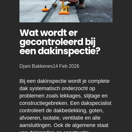
Wat wordt er
gecontroleerd bij
een dakinspectie?
Posted
Djani Bakkenes
14 Feb 2026
by:
Bij een dakinspectie wordt je complete
dak systematisch onderzocht op
problemen zoals lekkages, slijtage en
constructiegebreken. Een dakspecialist
controleert de dakbedekking, goten,
afvoeren, isolatie, ventilatie en alle
aansluitingen. Ook de algemene staat