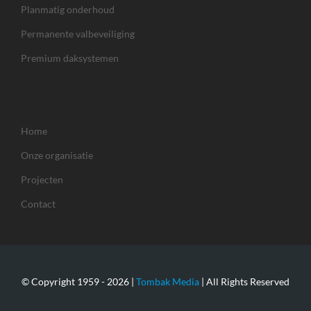
Planmatig onderhoud
Permanente valbeveiliging
Premium daksystemen
Home
Onze organisatie
Projecten
Contact
© Copyright 1959 -
2026 |
Tombak Media
| All Rights Reserved