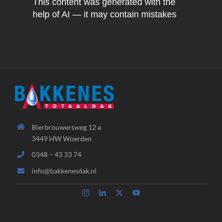
This content was generated with the
help of AI — it may contain mistakes
Bierbrouwersweg 12 a
3449 HW Woerden
0348 – 43 33 74
info@bakkenesdak.nl