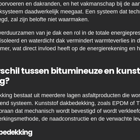
doorvoeren en dakranden, en het vakmanschap bij de aan
ksysteem daadwerkelijk meegaat. Een systeem dat tech
gd, zal zijn belofte niet waarmaken.
verduurzamen van je dak een rol in de totale energiepres
oleerd en waterdicht dak vermindert warmteverlies in 
omer, wat direct invloed heeft op de energierekening en 
rschil tussen bitumineuze en kunst
g?
king bestaat uit meerdere lagen asfaltproducten die wo
evend systeem. Kunststof dakbedekking, zoals EPDM of T
aan dat mechanisch wordt bevestigd of wordt verkleefd
rwerkingsmethode, de naadconstructie en de verwachte le
bedekking