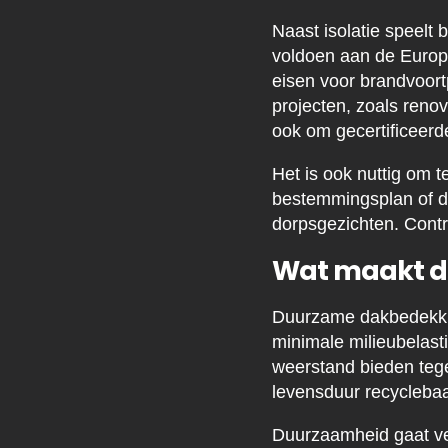
Naast isolatie speelt
voldoen aan de Europe
eisen voor brandvoortp
projecten, zoals reno
ook om gecertificeer
Het is ook nuttig om 
bestemmingsplan of d
dorpsgezichten. Control
Wat maakt d
Duurzame dakbedekkin
minimale milieubelas
weerstand bieden tege
levensduur recyclebaa
Duurzaamheid gaat ver