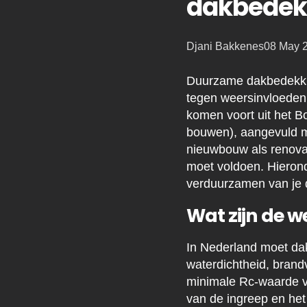
dakbedekk
Posted
Djani Bakkenes
08 May 
by:
Duurzame dakbedekkin
tegen weersinvloeden 
komen voort uit het B
bouwen), aangevuld me
nieuwbouw als renova
moet voldoen. Hierond
verduurzamen van je 
Wat zijn de w
In Nederland moet da
waterdichtheid, brand
minimale Rc-waarde v
van de ingreep en he