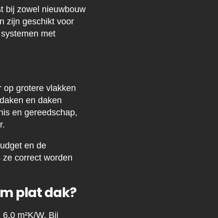
t bij zowel nieuwbouw
 zijn geschikt voor
e systemen met
 op grotere vlakken
endaken en daken
nis en gereedschap,
r.
budget en de
s ze correct worden
am plat dak?
 6,0 m²K/W. Bij