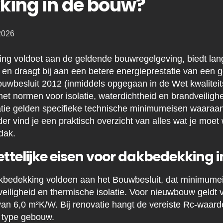
ing in de bouw?
2026
g voldoet aan de geldende bouwregelgeving, biedt lan
en draagt bij aan een betere energieprestatie van een 
ouwbesluit 2012 (inmiddels opgegaan in de Wet kwaliteit
t normen voor isolatie, waterdichtheid en brandveiligh
tie gelden specifieke technische minimumeisen waaraa
er vind je een praktisch overzicht van alles wat je moet
dak.
ettelijke eisen voor dakbedekking 
kbedekking voldoen aan het Bouwbesluit, dat minimumei
veiligheid en thermische isolatie. Voor nieuwbouw geldt 
an 6,0 m²K/W. Bij renovatie hangt de vereiste Rc-waar
t type gebouw.