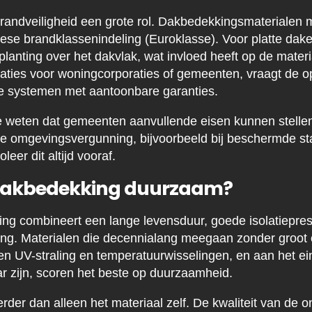
 brandveiligheid een grote rol. Dakbedekkingsmateriale
se brandklassenindeling (Euroklasse). Voor platte dak
lanting over het dakvlak, wat invloed heeft op de materi
vaties voor woningcorporaties of gemeenten, vraagt de 
de systemen met aantoonbare garanties.
te weten dat gemeenten aanvullende eisen kunnen stellen
e omgevingsvergunning, bijvoorbeeld bij beschermde st
eer dit altijd vooraf.
akbedekking duurzaam?
g combineert een lange levensduur, goede isolatiepres
ting. Materialen die decennialang meegaan zonder groo
n UV-straling en temperatuurwisselingen, en aan het e
r zijn, scoren het beste op duurzaamheid.
der dan alleen het materiaal zelf. De kwaliteit van de o