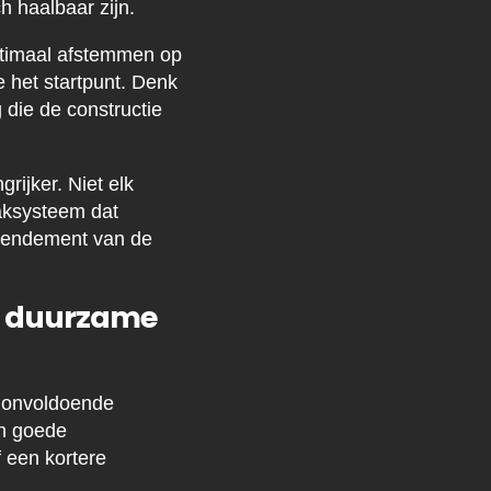
h haalbaar zijn.
ptimaal afstemmen op
e het startpunt. Denk
 die de constructie
ijker. Niet elk
aksysteem dat
t rendement van de
an duurzame
 onvoldoende
en goede
f een kortere