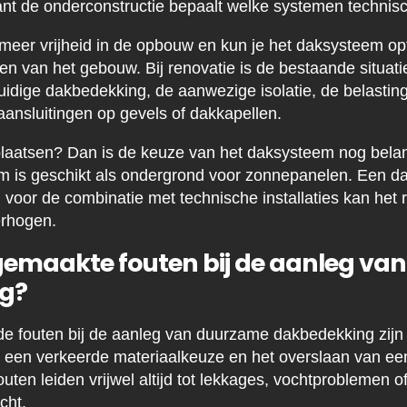
ant de onderconstructie bepaalt welke systemen technisc
 meer vrijheid in de opbouw en kun je het daksysteem o
en van het gebouw. Bij renovatie is de bestaande situati
uidige dakbedekking, de aanwezige isolatie, de belasting
ansluitingen op gevels of dakkapellen.
laatsen? Dan is de keuze van het daksysteem nog belangr
 is geschikt als ondergrond voor zonnepanelen. Een d
n voor de combinatie met technische installaties kan he
erhogen.
lgemaakte fouten bij de aanleg v
g?
 fouten bij de aanleg van duurzame dakbedekking zijn
, een verkeerde materiaalkeuze en het overslaan van e
uten leiden vrijwel altijd tot lekkages, vochtproblemen o
cht.