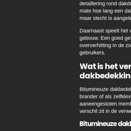
detaillering rond dak
mate hoe lang een da
maar slecht is aangele
Daarnaast speelt het 
gebouw. Een goed geïs
oververhitting in de z
gebruikers.
Wat is het ve
dakbedekkin
Bitumineuze dakbedek
brander of als zelfkl
aaneengesloten membr
verschil zit in de ve
Bitumineuze dak