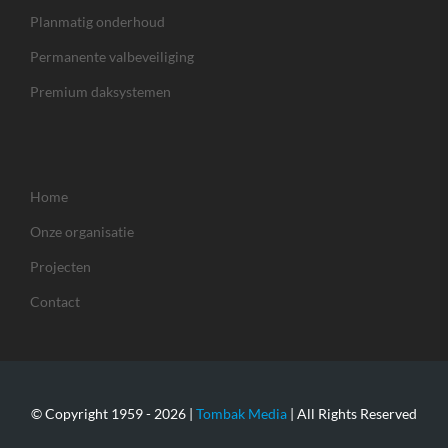
Planmatig onderhoud
Permanente valbeveiliging
Premium daksystemen
Home
Onze organisatie
Projecten
Contact
© Copyright 1959 -
2026 |
Tombak Media
| All Rights Reserved