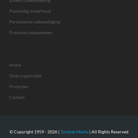
Zinken Dakbedekking
Planmatig onderhoud
Permanente valbeveiliging
Premium daksystemen
Home
Onze organisatie
Projecten
Contact
© Copyright 1959 -
2026 |
Tombak Media
| All Rights Reserved