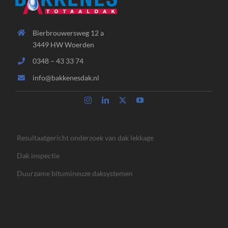
Bierbrouwersweg 12 a
3449 HW Woerden
0348 – 43 33 74
info@bakkenesdak.nl
Resultaatgericht onderzoek van dak lekkage
Dak inspectie
Duurzame bitumineuze daksystemen