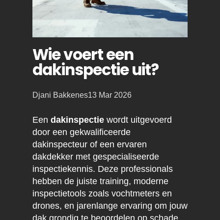
Wie voert een
dakinspectie uit?
Posted
Djani Bakkenes
13 Mar 2026
by:
Een
dakinspectie
wordt uitgevoerd
door een gekwalificeerde
dakinspecteur of een ervaren
dakdekker met gespecialiseerde
inspectiekennis. Deze professionals
hebben de juiste training, moderne
inspectietools zoals vochtmeters en
drones, en jarenlange ervaring om jouw
dak grondig te beoordelen op schade,