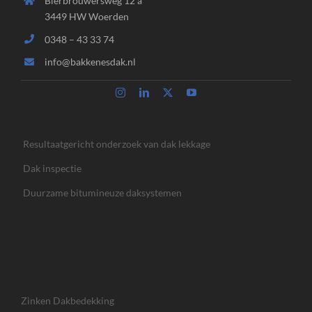
Bierbrouwersweg 12 a
3449 HW Woerden
0348 – 43 33 74
info@bakkenesdak.nl
Resultaatgericht onderzoek van dak lekkage
Dak inspectie
Duurzame bitumineuze daksystemen
Zinken Dakbedekking