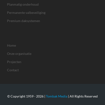
Planmatig onderhoud
Permanente valbeveiliging
Premium daksystemen
Home
Onze organisatie
Projecten
Contact
© Copyright 1959 -
2026 |
Tombak Media
| All Rights Reserved